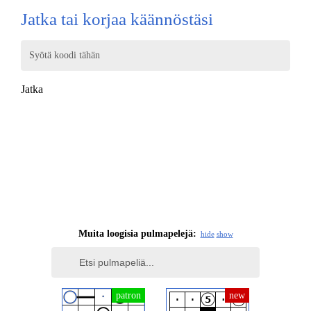
Jatka tai korjaa käännöstäsi
Syötä koodi tähän
Jatka
Muita loogisia pulmapelejä:
hide
show