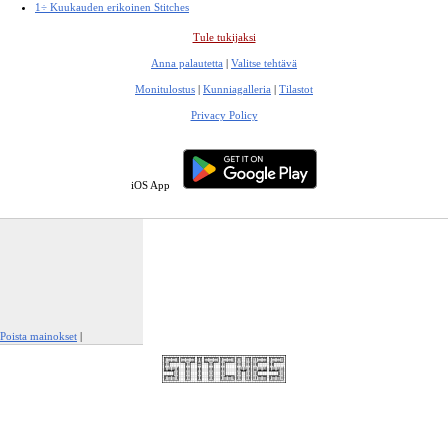
1÷ Kuukauden erikoinen Stitches
Tule tukijaksi
Anna palautetta
|
Valitse tehtävä
Monitulostus
|
Kunniagalleria
|
Tilastot
Privacy Policy
iOS App
Poista mainokset
|
Ilmianna tämä mainos