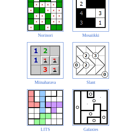
Norinori
Mosaiikki
Miinaharava
Slant
LITS
Galaxies