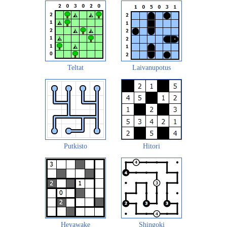
Teltat
Laivanupotus
Putkisto
Hitori
Heyawake
Shingoki