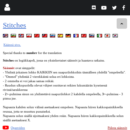
Stitches
Käännä sivu.
Special thanks to
numbrr
for the translation
Stitches
on logiikkapeli, jossa on yksinkertaiset säännöt ja haastava ratkaisu.
Säännöt
ovat simppelit:
- Yhdistä jokainen lohko KAIKKIIN sen naapurilohkoihin täsmälleen yhdellä "ompeleella".
- "Ommel" yhdistää 2 vierekkäistä solua eri lohkoista.
- 2 ommelta ei voi jakaa samaa reikää.
- Ruudun ulkopuolella olevat vihjeet osoittavat reikien lukumäärän kyseisessä
rivissä/sarakkeessa
-
2÷
-pulmissa sinun on yhdistettävä naapurilohkot 2 kahdella ompeleella,
3÷
-pulmissa - 3
pistoa jne.
Napsauta kahden solun välissä asettaaksesi ompeleen. Napsauta hiiren kakkospainikkeella
reunaa, jotta se muuttuu punaiseksi.
Napsauta solun sisällä sijoittaaksesi yhden reiän. Napsauta hiiren kakkospainikkeella solun
sisällä asettaaksesi X.
Opasvideo
Piilota säännöt