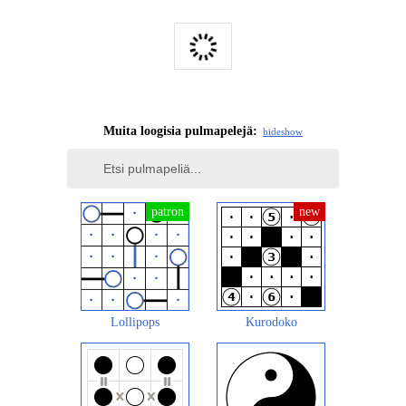
Muita loogisia pulmapelejä:
hide
show
Lollipops
Kurodoko