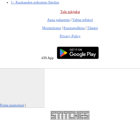
1÷ Kuukauden erikoinen Stitches
Tule tukijaksi
Anna palautetta
|
Valitse tehtävä
Monitulostus
|
Kunniagalleria
|
Tilastot
Privacy Policy
iOS App
Poista mainokset
|
Ilmianna tämä mainos