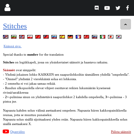
Stitches
Käännä sivu.
Special thanks to
numbrr
for the translation
Stitches
on logiikkapeli, jossa on yksinkertaiset säännöt ja haastava ratkaisu.
Säännöt
ovat simppelit:
- Yhdistä jokainen lohko KAIKKIIN sen naapurilohkoihin täsmälleen yhdellä "ompeleella".
- "Ommel" yhdistää 2 vierekkäistä solua eri lohkoista.
- 2 ommelta ei voi jakaa samaa reikää.
- Ruudun ulkopuolella olevat vihjeet osoittavat reikien lukumäärän kyseisessä
rivissä/sarakkeessa
-
2÷
-pulmissa sinun on yhdistettävä naapurilohkot 2 kahdella ompeleella,
3÷
-pulmissa - 3
pistoa jne.
Napsauta kahden solun välissä asettaaksesi ompeleen. Napsauta hiiren kakkospainikkeella
reunaa, jotta se muuttuu punaiseksi.
Napsauta solun sisällä sijoittaaksesi yhden reiän. Napsauta hiiren kakkospainikkeella solun
sisällä asettaaksesi X.
Opasvideo
Piilota säännöt