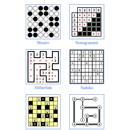
Binairo
Nonogrammit
Slitherlink
Sudoku