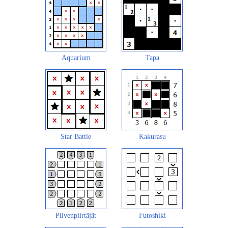
Aquarium
Tapa
Star Battle
Kakurasu
Pilvenpiirtäjät
Futoshiki