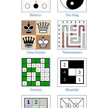
Binairo+
Yin-Yang
Chess Puzzles
Thermometers
Norinori
Mosaiikki